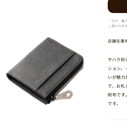
／
只今、職
△
残りわず
店舗在庫
サハラ砂
ション。
いが魅力
で、お札
財布です
です。