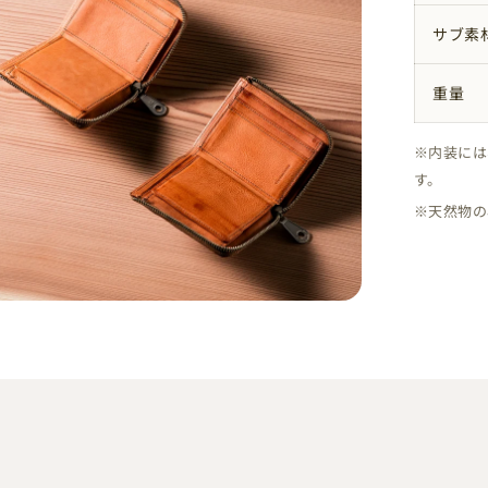
サブ素
重量
※内装には
す。
※天然物の