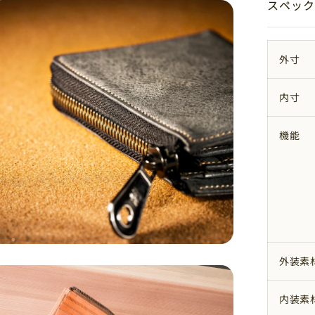
スペック
外寸
内寸
機能
外装素
内装素