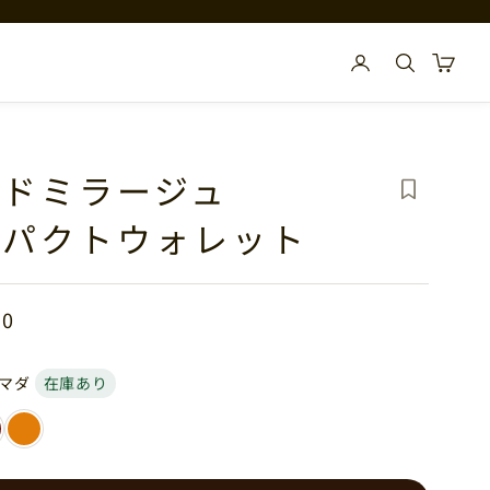
検索
カー
ルドミラージュ
ンパクトウォレット
00
マダ
在庫あり
ラムル
サハラ