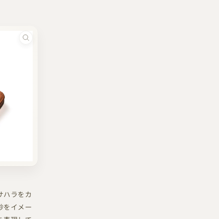
サハラをカ
砂をイメー